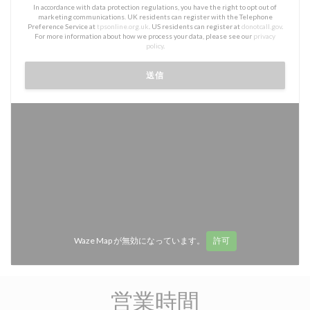
In accordance with data protection regulations, you have the right to opt out of
marketing communications. UK residents can register with the Telephone
Preference Service at
tpsonline.org.uk
. US residents can register at
donotcall.gov
.
For more information about how we process your data, please see our
privacy
policy
.
Waze Map が無効になっています。
許可
営業時間